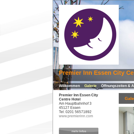
Premier Inn Essen City Ce
Willkommen
Galerie
Öffnungszeiten & A
Premier Inn Essen City
Gale
Centre Hotel
Am Hauptbahnhof 3
45127 Essen
Tel: 0201 56571892
www.premierinn.com
mehr Infos