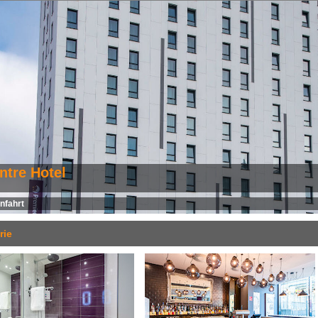
ntre Hotel
nfahrt
rie